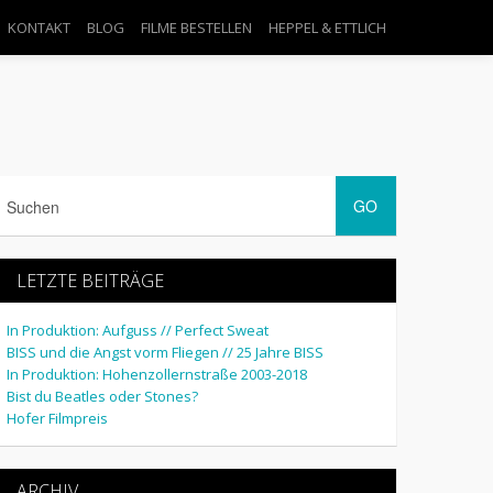
KONTAKT
BLOG
FILME BESTELLEN
HEPPEL & ETTLICH
LETZTE BEITRÄGE
ölln
,
Otto Schily
,
Peter Brandt
,
Schwabing
In Produktion: Aufguss // Perfect Sweat
BISS und die Angst vorm Fliegen // 25 Jahre BISS
In Produktion: Hohenzollernstraße 2003-2018
Bist du Beatles oder Stones?
Hofer Filmpreis
ARCHIV