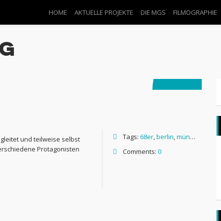
HOME
AKTUELLE PROJEKTE
DIE MGS
FILMOGRAPHIE
ng
20. Juni
2016
Tags:
68er
,
berlin
,
münchen
,
neuk
leitet und teilweise selbst
verschiedene Protagonisten
Comments:
0