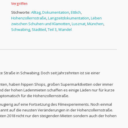
Vergriffen
Stichworte:
Alltag
,
Dokumentation
,
Ettlich
,
Hohenzollernstraße
,
Langzeitdokumentation
,
Leben
zwischen Schuhen und Klamotten
,
Lusznat
,
München
,
Schwabing
,
Stadtteil
,
Teil 3
,
Wandel
e Straße in Schwabing. Doch seit Jahrzehnten ist sie einer
reihten, haben hippen Shops, großen Supermarktketten oder immer
nd der hohen Ladenmieten schaffen es einige Läden nur für kurze
ymptomatisch für die Hohenzollernstraße.
eugierig auf eine Fortsetzung des Filmexperiements. Noch einmal
annt auf die neusten Veränderungen in der Hohenzollernstraße.
nten 2018 nicht nur den steigenden Mieten sondern auch der hohen