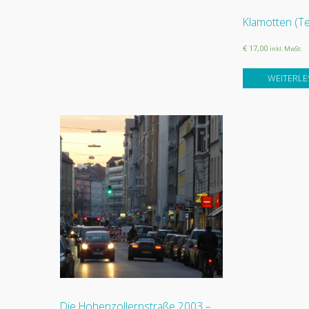
Klamotten (Tei
€ 17,00
inkl. MwSt.
WEITERLE
Die Hohenzollernstraße 2003 –