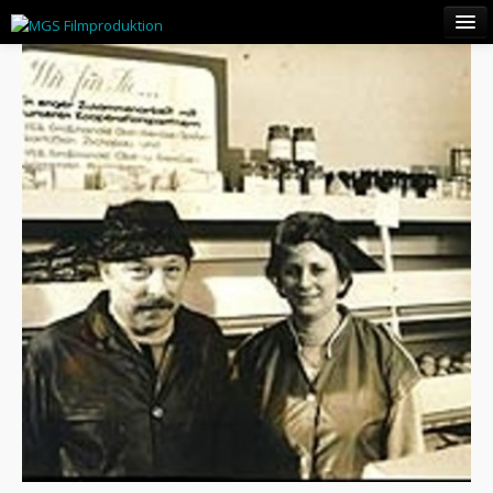
HOME
AKTUELLE PROJEKTE
DIE MGS
FILMOGRAPHIE
KONTAKT
BLOG
FILME BESTELLEN
WARENKORB
KASSE
HEPPEL & ETTLICH